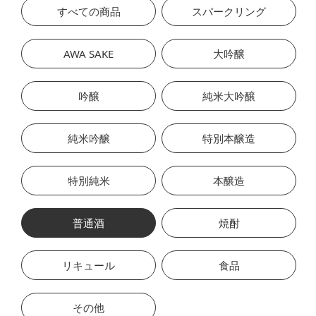
すべての商品
スパークリング
AWA SAKE
大吟醸
吟醸
純米大吟醸
純米吟醸
特別本醸造
特別純米
本醸造
普通酒
焼酎
リキュール
食品
その他