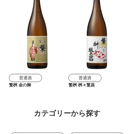
普通酒
普通酒
繁桝 金の舞
繁桝 桝々繁昌
カテゴリーから探す