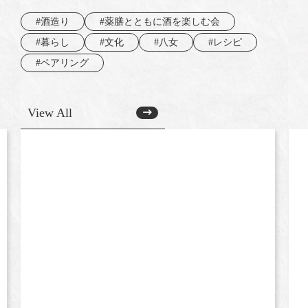
#酒造り
#薬膳とともに酒を楽しむ会
#暮らし
#文化
#八女
#レシピ
#ペアリング
View All