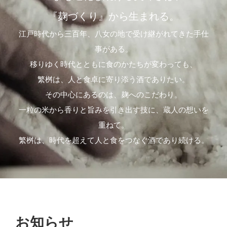
『麹づくり』から生まれる。
江戸時代から三百年、八女の地で受け継がれてきた手仕
事がある。
移りゆく時代とともに食のかたちが変わっても、
繁桝は、人と食卓に寄り添う酒でありたい。
その中心にあるのは、麹へのこだわり。
一粒の米から香りと旨みを引き出す技に、蔵人の想いを
重ねて。
繁桝は、時代を超えて人と食をつなぐ酒であり続ける。
お知らせ