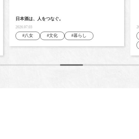
日本酒は、人をつなぐ。
2026.07.03
2
#八女
#文化
#暮らし
福岡県の中でも広大な山間部に広がる
自然豊かな「八女市」での酒造り。